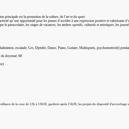
rincipale est la promotion de la culture, de l’art et du sport.
ctivité qu’une opportunité pour les jeunes d’accéder à une expression positive et valorisante 
e le parascolaire, les stages de vacances, les ateliers sportifs, culturels et artistiques, les jour
adminton, escalade, Grs, Djembé, Danse, Piano, Guitare, Multisports, psychomotricité) pendant 
e du doyenné, 68
he)
llance de la cour de 12h à 13h30, garderie après 15h30, les projets du dispositif d'accrochage sco