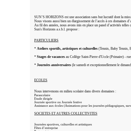
SUN’S HORIZONS est une association sans but lucratif dont la mission p
Nous visons aussi bien un élargissement de l’accès à ces domaines d’a
Au fil des années, nous avons mis en place un panel d’activités telles qu
Sun's Horizons a.s.b.l. propose :
PARTICULIERS
*
Ateliers sportifs, artistiques et culturelles
(Tennis, Baby Tennis, B
*
Stages de vacances
au Collège Saint-Pierre d'Uccle (Primaire) - ru
*
Journées anniversaires
(le samedi et exceptionnellement le dimanc
ECOLES
Nous intervenons en milieu scolaire dans divers domaines :
Parascolaire
Etude dirigée
Journée sportive ou Journée festive
Assistance aux écoles (Animations pour les journées pédagogiques, survei
SOCIETES ET AUTRES COLLECTIVITES
Journées sportives, culturelles et artistiques
Fêtes d’entreprise