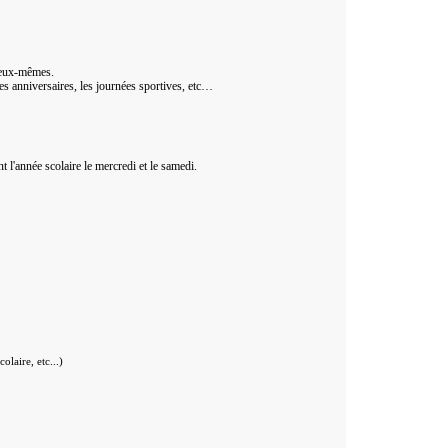
d’eux-mêmes.
nées anniversaires, les journées sportives, etc…
l'année scolaire le mercredi et le samedi.
laire, etc...)